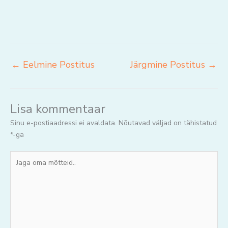
←
Eelmine Postitus
Järgmine Postitus
→
Lisa kommentaar
Sinu e-postiaadressi ei avaldata.
Nõutavad väljad on tähistatud
*
-ga
Jaga
oma
mõtteid..