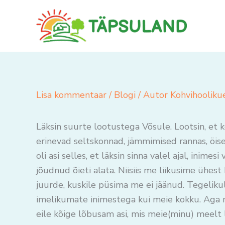
Skip
to
content
Lisa kommentaar
/
Blogi
/ Autor
Kohvihooliku
Läksin suurte lootustega Võsule. Lootsin, et kõ
erinevad seltskonnad, jämmimised rannas, öise
oli asi selles, et läksin sinna valel ajal, inime
jõudnud õieti alata. Niisiis me liikusime ühest
juurde, kuskile püsima me ei jäänud. Tegelikul
imelikumate inimestega kui meie kokku. Aga ma
eile kõige lõbusam asi, mis meie(minu) meelt