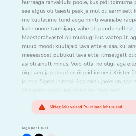
hurraaga rahvaklubi poole, kus pidi toimuma p
see algus oli täiesti pask ja mul oli äärmiselt 
me kuulasime tund aega minti wannabe räppar
kahe noore tantsijaga, vähe oli puudu sellest
Meesterahvastel oli muidugi ilus vaatepilt, ag
muud moodi kuulajaid lava ette ei saa, kui ain
meeessoost publikut lava ette, ilmselgelt olid
asi oli ainult minus. Võib-olla no oligi, aga 
õige aeg ja polnud nn õigeid inimesi. Krister 
ja neid õigeid inimesi. Aga minu jaoks on, tee
ikka päris jobult, jobumalt kui tavaliselt.
Midagi läks valesti. Palun laadi leht uuesti.
Jaga postitust