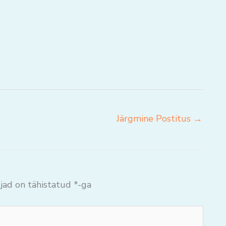
Järgmine Postitus
→
jad on tähistatud
*
-ga