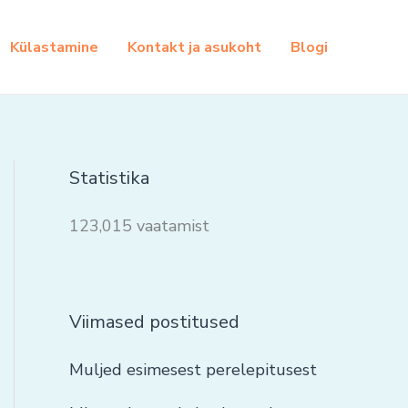
Külastamine
Kontakt ja asukoht
Blogi
Statistika
123,015 vaatamist
Viimased postitused
Muljed esimesest perelepitusest