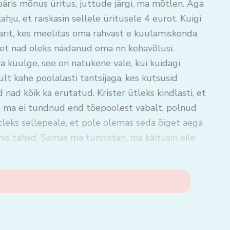
äris mõnus üritus, juttude järgi, ma mõtlen. Aga
kahju, et raiskasin sellele üritusele 4 eurot. Kuigi
it, kes meelitas oma rahvast e kuulamiskonda
, et nad oleks näidanud oma nn kehavõlusi.
a kuulge, see on natukene vale, kui kuidagi
ult kahe poolalasti tantsijaga, kes kutsusid
 nad kõik ka erutatud. Krister ütleks kindlasti, et
eile ma ei tundnud end tõepoolest vabalt, polnud
ütleks sellepeale, et pole olemas seda õiget aega
 mis tahad. Samas ma tunnistan, ma käitusin eile