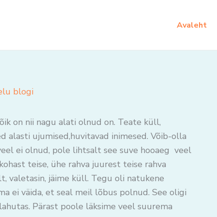
Avaleht
elu blogi
ik on nii nagu alati olnud on. Teate küll,
d alasti ujumised,huvitavad inimesed. Võib-olla
si veel ei olnud, pole lihtsalt see suve hooaeg veel
 kohast teise, ühe rahva juurest teise rahva
t, valetasin, jäime küll. Tegu oli natukene
 ei väida, et seal meil lõbus polnud. See oligi
 lahutas. Pärast poole läksime veel suurema