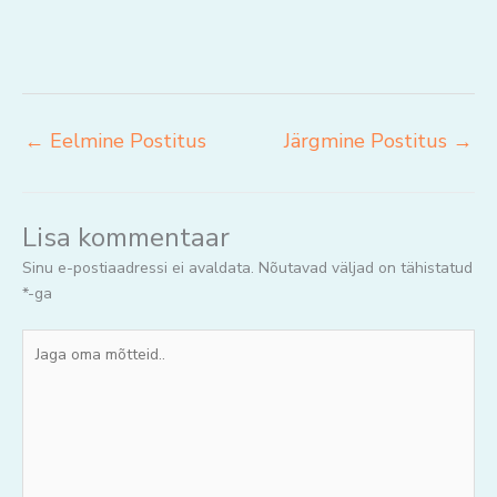
←
Eelmine Postitus
Järgmine Postitus
→
Lisa kommentaar
Sinu e-postiaadressi ei avaldata.
Nõutavad väljad on tähistatud
*
-ga
Jaga
oma
mõtteid..