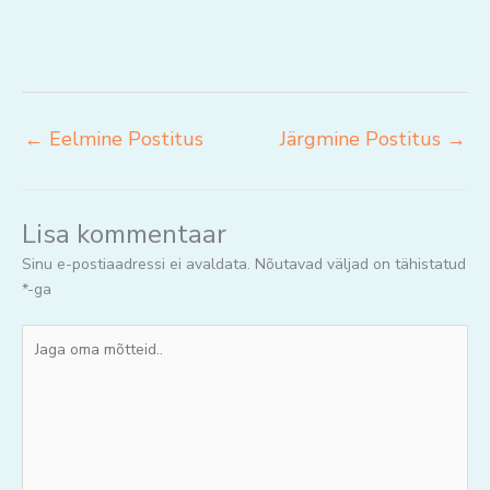
←
Eelmine Postitus
Järgmine Postitus
→
Lisa kommentaar
Sinu e-postiaadressi ei avaldata.
Nõutavad väljad on tähistatud
*
-ga
Jaga
oma
mõtteid..