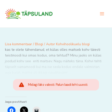
Skip
to
content
Lisa kommentaar
/
Blogi
/ Autor
Kohvihoolikuelu blogi
kas te olete tähendanud, et külas olles maitseb kohv täiesti
teistmoodi kui omas kodus, oma tehtud?! Minu jaoks on külas
joodud kohv see eriti maitsev. Nagu näiteks täna. Kohvi tehti
täpselt samamoodi kui ma ise seda kodus endale valmistan,
aga kurat, maitse oli ikkagi nauditavam!
Midagi läks valesti. Palun laadi leht uuesti.
Jaga postitust