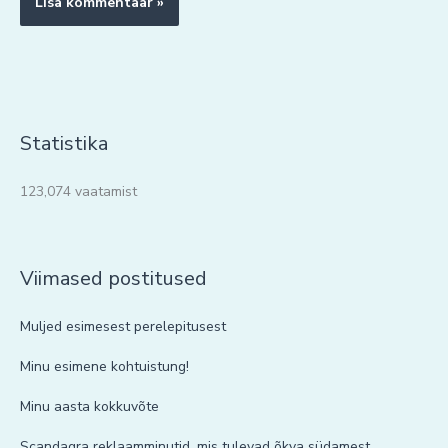
Statistika
123,074 vaatamist
Viimased postitused
Muljed esimesest perelepitusest
Minu esimene kohtuistung!
Minu aasta kokkuvõte
Scandagra reklaamminutid, mis tulevad õkva südamest.