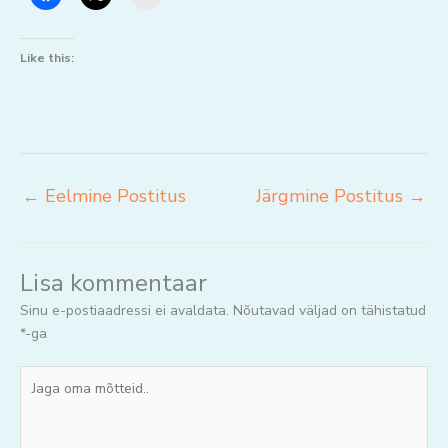
Like this:
←
Eelmine Postitus
Järgmine Postitus
→
Lisa kommentaar
Sinu e-postiaadressi ei avaldata.
Nõutavad väljad on tähistatud
*
-ga
Jaga
oma
mõtteid..