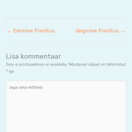
←
Eelmine Postitus
Järgmine Postitus
→
Lisa kommentaar
Sinu e-postiaadressi ei avaldata.
Nõutavad väljad on tähistatud
*
-ga
Jaga
oma
mõtteid..