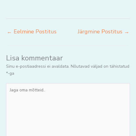
←
Eelmine Postitus
Järgmine Postitus
→
Lisa kommentaar
Sinu e-postiaadressi ei avaldata.
Nõutavad väljad on tähistatud
*
-ga
Jaga
oma
mõtteid..