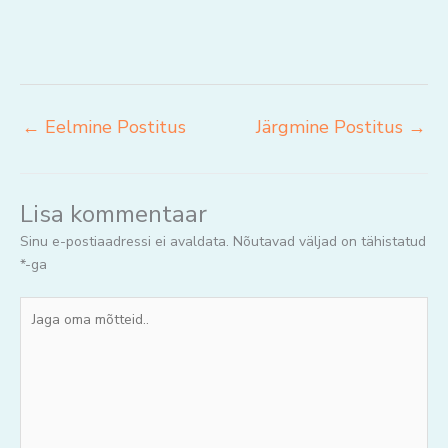
←
Eelmine Postitus
Järgmine Postitus
→
Lisa kommentaar
Sinu e-postiaadressi ei avaldata.
Nõutavad väljad on tähistatud
*
-ga
Jaga
oma
mõtteid..