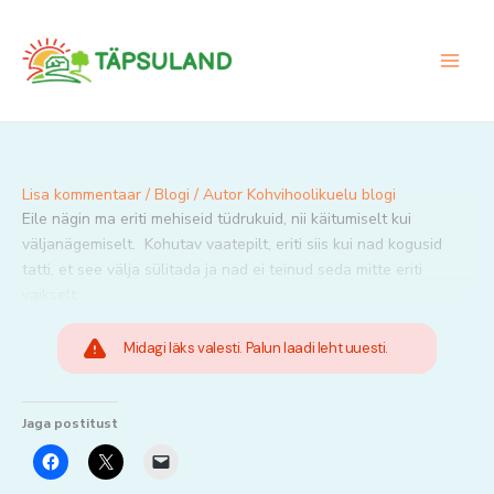
Skip
to
content
Lisa kommentaar
/
Blogi
/ Autor
Kohvihoolikuelu blogi
Eile nägin ma eriti mehiseid tüdrukuid, nii käitumiselt kui
väljanägemiselt. Kohutav vaatepilt, eriti siis kui nad kogusid
tatti, et see välja sülitada ja nad ei teinud seda mitte eriti
vaikselt.
Midagi läks valesti. Palun laadi leht uuesti.
Jaga postitust