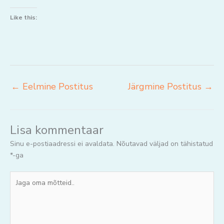
Like this:
←
Eelmine Postitus
Järgmine Postitus
→
Lisa kommentaar
Sinu e-postiaadressi ei avaldata.
Nõutavad väljad on tähistatud
*
-ga
Jaga
oma
mõtteid..