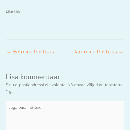
Like this:
←
Eelmine Postitus
Järgmine Postitus
→
Lisa kommentaar
Sinu e-postiaadressi ei avaldata.
Nõutavad väljad on tähistatud
*
-ga
Jaga
oma
mõtteid..