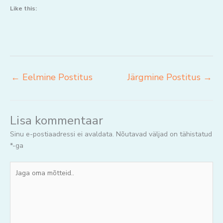
Like this:
←
Eelmine Postitus
Järgmine Postitus
→
Lisa kommentaar
Sinu e-postiaadressi ei avaldata.
Nõutavad väljad on tähistatud
*
-ga
Jaga
oma
mõtteid..