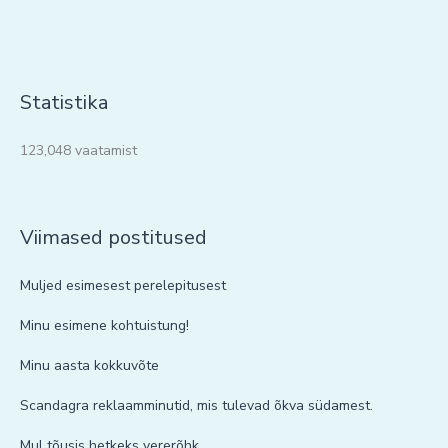
Statistika
123,048 vaatamist
Viimased postitused
Muljed esimesest perelepitusest
Minu esimene kohtuistung!
Minu aasta kokkuvõte
Scandagra reklaamminutid, mis tulevad õkva südamest.
Mul tõusis hetkeks vererõhk