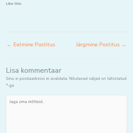
Like this:
←
Eelmine Postitus
Järgmine Postitus
→
Lisa kommentaar
Sinu e-postiaadressi ei avaldata.
Nõutavad väljad on tähistatud
*
-ga
Jaga
oma
mõtteid..