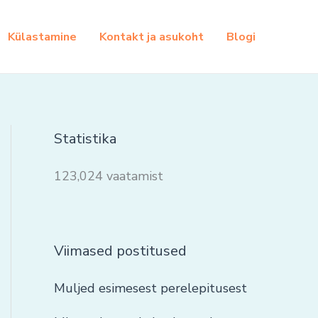
Külastamine
Kontakt ja asukoht
Blogi
Statistika
123,024 vaatamist
Viimased postitused
Muljed esimesest perelepitusest