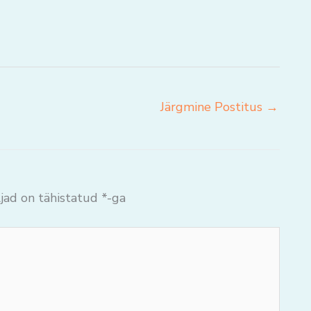
Järgmine Postitus
→
jad on tähistatud
*
-ga