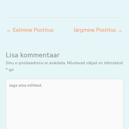
←
Eelmine Postitus
Järgmine Postitus
→
Lisa kommentaar
Sinu e-postiaadressi ei avaldata.
Nõutavad väljad on tähistatud
*
-ga
Jaga
oma
mõtteid..