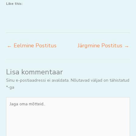
Like this:
←
Eelmine Postitus
Järgmine Postitus
→
Lisa kommentaar
Sinu e-postiaadressi ei avaldata.
Nõutavad väljad on tähistatud
*
-ga
Jaga
oma
mõtteid..