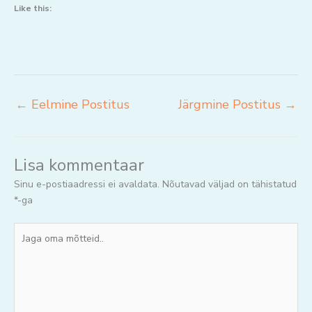
Like this:
←
Eelmine Postitus
Järgmine Postitus
→
Lisa kommentaar
Sinu e-postiaadressi ei avaldata.
Nõutavad väljad on tähistatud
*
-ga
Jaga
oma
mõtteid..