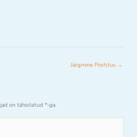
Järgmine Postitus
→
jad on tähistatud
*
-ga