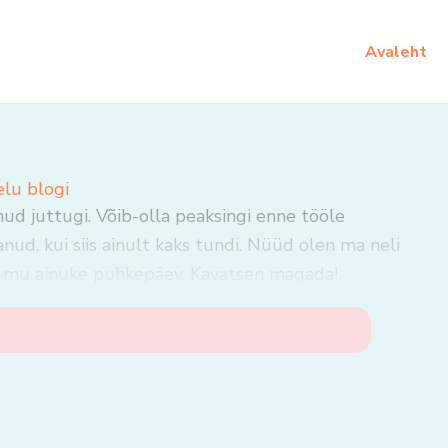
Avaleht
elu blogi
lnud juttugi. Võib-olla peaksingi enne tööle
, kui siis ainult kaks tundi. Nüüd olen ma neli
n mu ainuke puhkepäev. Kavatsen magada!