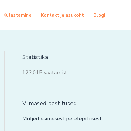
Külastamine
Kontakt ja asukoht
Blogi
Statistika
123,015 vaatamist
Viimased postitused
Muljed esimesest perelepitusest