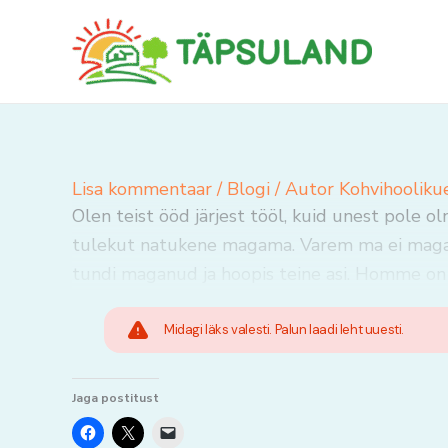
Skip
to
content
Lisa kommentaar
/
Blogi
/ Autor
Kohvihooliku
Olen teist ööd järjest tööl, kuid unest pole o
tulekut natukene magama. Varem ma ei maganud
tundi maganud ja hoopis teine asi. Homme o
Midagi läks valesti. Palun laadi leht uuesti.
Jaga postitust