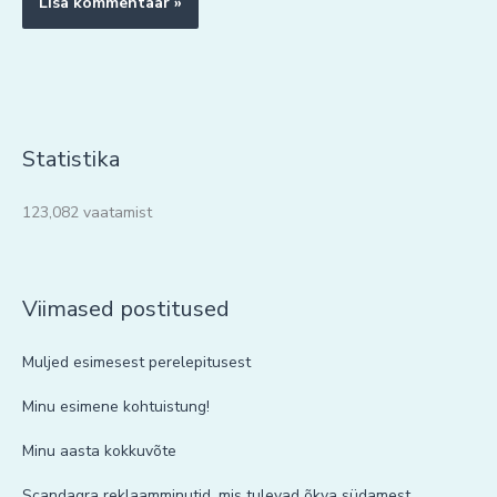
Statistika
123,082 vaatamist
Viimased postitused
Muljed esimesest perelepitusest
Minu esimene kohtuistung!
Minu aasta kokkuvõte
Scandagra reklaamminutid, mis tulevad õkva südamest.