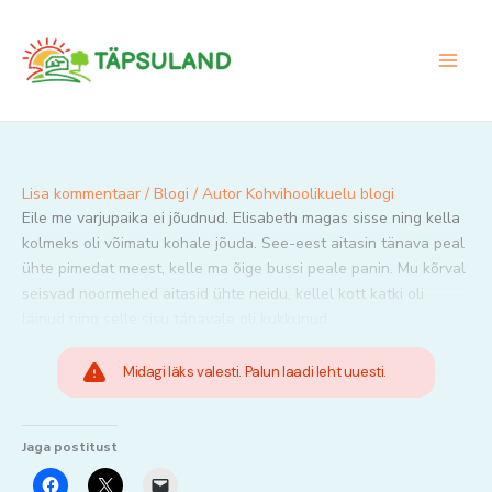
Skip
to
content
Lisa kommentaar
/
Blogi
/ Autor
Kohvihoolikuelu blogi
Eile me varjupaika ei jõudnud. Elisabeth magas sisse ning kella
kolmeks oli võimatu kohale jõuda. See-eest aitasin tänava peal
ühte pimedat meest, kelle ma õige bussi peale panin. Mu kõrval
seisvad noormehed aitasid ühte neidu, kellel kott katki oli
läinud ning selle sisu tänavale oli kukkunud.
Midagi läks valesti. Palun laadi leht uuesti.
Jaga postitust