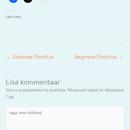
Like this:
←
Eelmine Postitus
Järgmine Postitus
→
Lisa kommentaar
Sinu e-postiaadressi ei avaldata.
Nõutavad väljad on tähistatud
*
-ga
Jaga
oma
mõtteid..