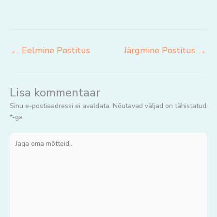
←
Eelmine Postitus
Järgmine Postitus
→
Lisa kommentaar
Sinu e-postiaadressi ei avaldata.
Nõutavad väljad on tähistatud
*
-ga
Jaga
oma
mõtteid..