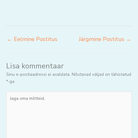
←
Eelmine Postitus
Järgmine Postitus
→
Lisa kommentaar
Sinu e-postiaadressi ei avaldata.
Nõutavad väljad on tähistatud
*
-ga
Jaga
oma
mõtteid..