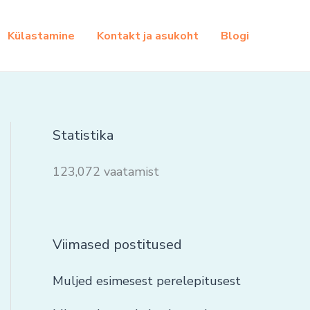
Külastamine
Kontakt ja asukoht
Blogi
Statistika
123,072 vaatamist
Viimased postitused
Muljed esimesest perelepitusest