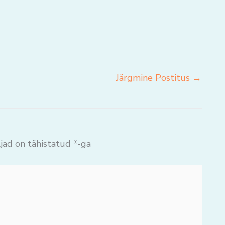
Järgmine Postitus
→
jad on tähistatud
*
-ga