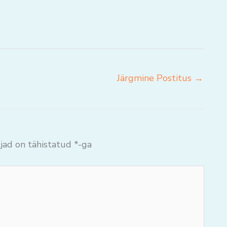
Järgmine Postitus
→
jad on tähistatud
*
-ga