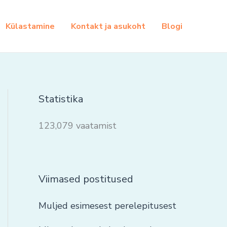
Külastamine
Kontakt ja asukoht
Blogi
Statistika
123,079 vaatamist
Viimased postitused
Muljed esimesest perelepitusest