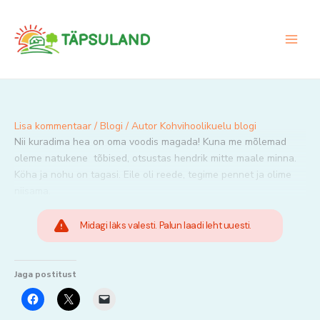
Skip
to
content
Lisa kommentaar
/
Blogi
/ Autor
Kohvihoolikuelu blogi
Nii kuradima hea on oma voodis magada! Kuna me mõlemad
oleme natukene tõbised, otsustas hendrik mitte maale minna.
Köha ja nohu on tagasi. Eile oli reede, tegime pennet ja olime
niisama.
Midagi läks valesti. Palun laadi leht uuesti.
Jaga postitust