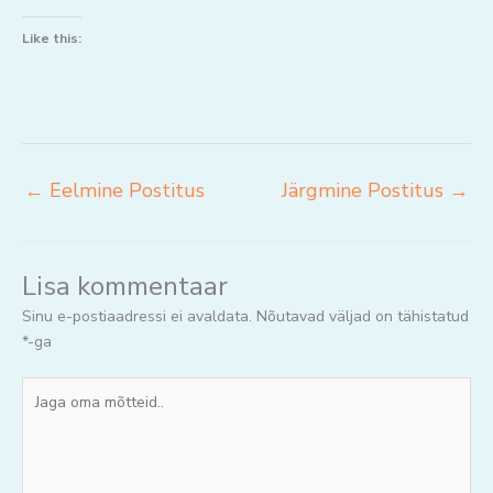
Like this:
←
Eelmine Postitus
Järgmine Postitus
→
Lisa kommentaar
Sinu e-postiaadressi ei avaldata.
Nõutavad väljad on tähistatud
*
-ga
Jaga
oma
mõtteid..