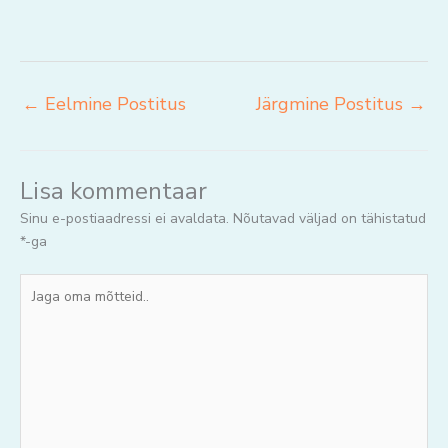
←
Eelmine Postitus
Järgmine Postitus
→
Lisa kommentaar
Sinu e-postiaadressi ei avaldata.
Nõutavad väljad on tähistatud
*
-ga
Jaga
oma
mõtteid..