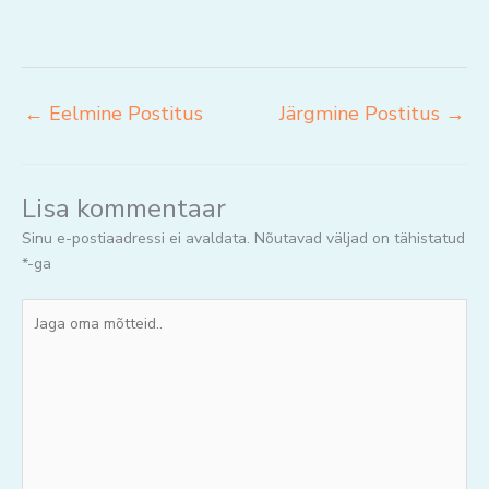
←
Eelmine Postitus
Järgmine Postitus
→
Lisa kommentaar
Sinu e-postiaadressi ei avaldata.
Nõutavad väljad on tähistatud
*
-ga
Jaga
oma
mõtteid..