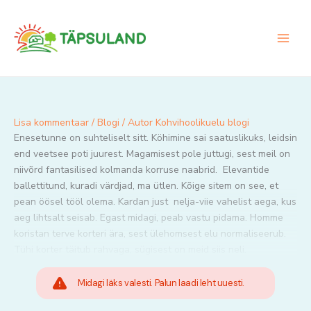
Skip
to
content
Lisa kommentaar
/
Blogi
/ Autor
Kohvihoolikuelu blogi
Enesetunne on suhteliselt sitt. Köhimine sai saatuslikuks, leidsin
end veetsee poti juurest. Magamisest pole juttugi, sest meil on
niivõrd fantasilised kolmanda korruse naabrid. Elevantide
ballettitund, kuradi värdjad, ma ütlen. Kõige sitem on see, et
pean öösel tööl olema. Kardan just nelja-viie vahelist aega, kus
aeg lihtsalt seisab. Egast midagi, peab vastu pidama. Homme
koristan terve korteri ära, sest ülehomsest elu normaliseerub.
Tühi korter täitub rahvaga, sügisest on meid siis neli.
Midagi läks valesti. Palun laadi leht uuesti.