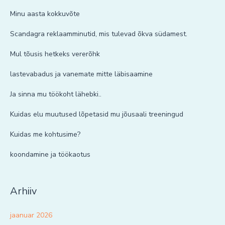
Minu aasta kokkuvõte
Scandagra reklaamminutid, mis tulevad õkva südamest.
Mul tõusis hetkeks vererõhk
lastevabadus ja vanemate mitte läbisaamine
Ja sinna mu töökoht lähebki..
Kuidas elu muutused lõpetasid mu jõusaali treeningud
Kuidas me kohtusime?
koondamine ja töökaotus
Arhiiv
jaanuar 2026