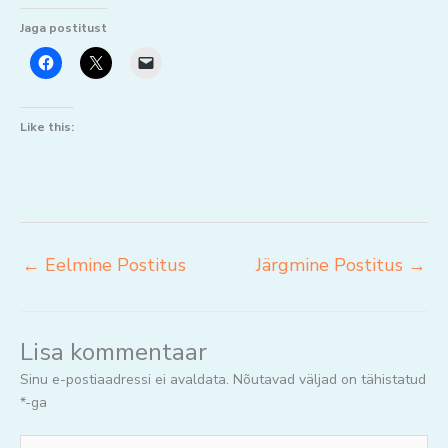
Jaga postitust
Like this:
←
Eelmine Postitus
Järgmine Postitus
→
Lisa kommentaar
Sinu e-postiaadressi ei avaldata.
Nõutavad väljad on tähistatud
*
-ga
Jaga