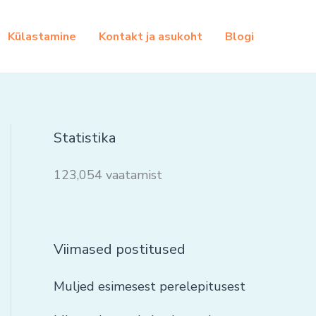
Külastamine
Kontakt ja asukoht
Blogi
Statistika
123,054 vaatamist
Viimased postitused
Muljed esimesest perelepitusest