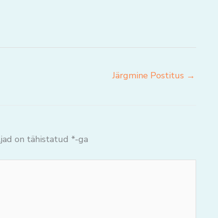
Järgmine Postitus
→
jad on tähistatud
*
-ga