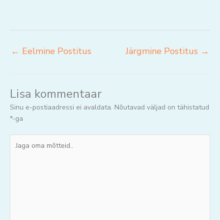
←
Eelmine Postitus
Järgmine Postitus
→
Lisa kommentaar
Sinu e-postiaadressi ei avaldata.
Nõutavad väljad on tähistatud
*
-ga
Jaga
oma
mõtteid..