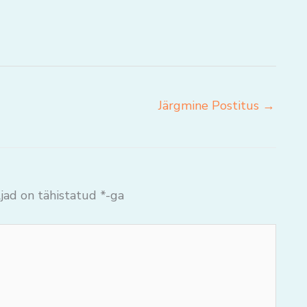
Järgmine Postitus
→
jad on tähistatud
*
-ga