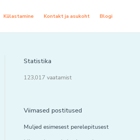
Külastamine
Kontakt ja asukoht
Blogi
Statistika
123,017 vaatamist
Viimased postitused
Muljed esimesest perelepitusest