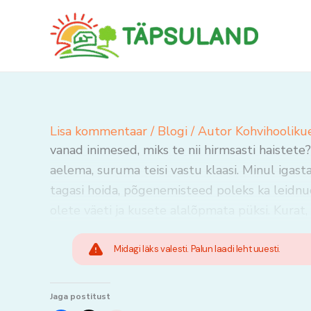
Skip
to
content
Lisa kommentaar
/
Blogi
/ Autor
Kohvihooliku
vanad inimesed, miks te nii hirmsasti haistete?
aelema, suruma teisi vastu klaasi. Minul igast
tagasi hoida, põgenemisteed poleks ka leidnud.
olete väeti ja kusete alalõpmata püksi. Kurat,
Midagi läks valesti. Palun laadi leht uuesti.
Jaga postitust