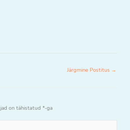
Järgmine Postitus
→
jad on tähistatud
*
-ga