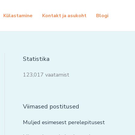
Külastamine
Kontakt ja asukoht
Blogi
Statistika
123,017 vaatamist
Viimased postitused
Muljed esimesest perelepitusest