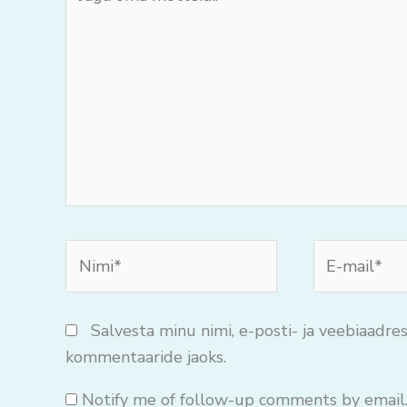
oma
mõtteid..
Nimi*
E-
mail*
Salvesta minu nimi, e-posti- ja veebiaadres
kommentaaride jaoks.
Notify me of follow-up comments by email