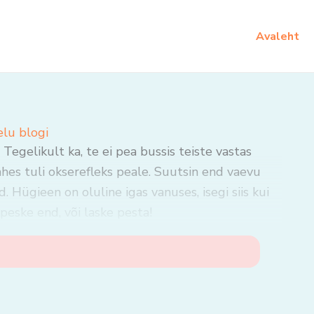
Avaleht
elu blogi
 Tegelikult ka, te ei pea bussis teiste vastas
ahes tuli okserefleks peale. Suutsin end vaevu
 Hügieen on oluline igas vanuses, isegi siis kui
 peske end, või laske pesta!