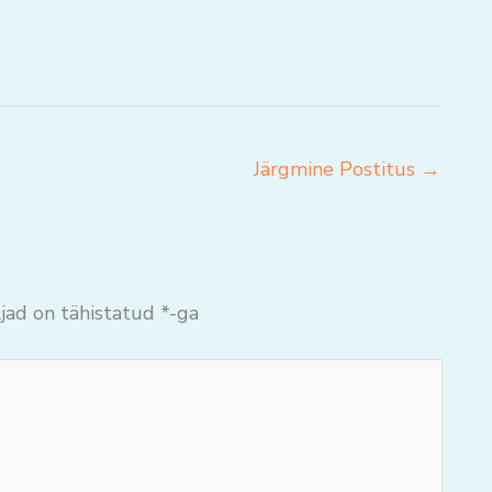
Järgmine Postitus
→
jad on tähistatud
*
-ga