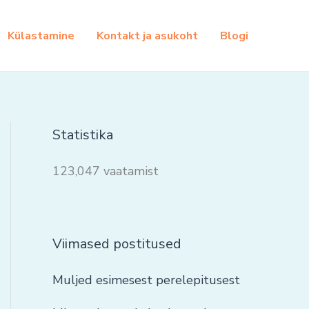
Külastamine
Kontakt ja asukoht
Blogi
Statistika
123,047 vaatamist
Viimased postitused
Muljed esimesest perelepitusest