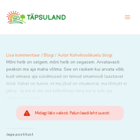
Skip
to
content
Lisa kommentaar
/
Blogi
/ Autor
Kohvihoolikuelu blogi
Mõni hetk on selgem, mõni hetk on segasem. Arvatavasti
peaksin ma aja maha võtma. See on raskem kui arvata võib,
kuid viimase aja sündmused on teinud omamoodi laastavat
tööd. Vahel on tunne, et mu jõud on otsakorral, ma lihtsalt ei
jaksa. Ja ma ei ole see kõikvõimas ning ma ei tule iga
olukorraga toime.
Midagi läks valesti. Palun laadi leht uuesti.
Jaga postitust