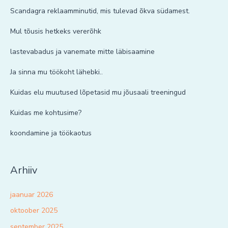
Scandagra reklaamminutid, mis tulevad õkva südamest.
Mul tõusis hetkeks vererõhk
lastevabadus ja vanemate mitte läbisaamine
Ja sinna mu töökoht lähebki..
Kuidas elu muutused lõpetasid mu jõusaali treeningud
Kuidas me kohtusime?
koondamine ja töökaotus
Arhiiv
jaanuar 2026
oktoober 2025
september 2025