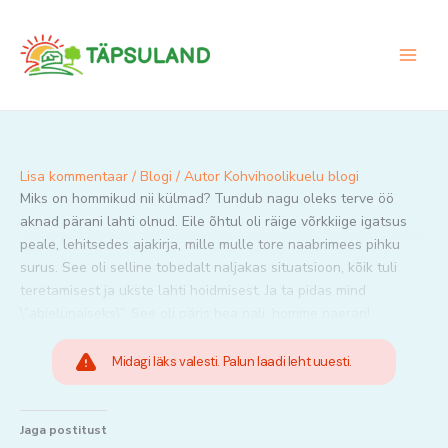
Skip
to
content
Lisa kommentaar
/
Blogi
/ Autor
Kohvihoolikuelu blogi
Miks on hommikud nii külmad? Tundub nagu oleks terve öö
aknad pärani lahti olnud. Eile õhtul oli räige võrkkiige igatsus
peale, lehitsedes ajakirja, mille mulle tore naabrimees pihku
surus. See oli selline tobedalt naljakas situatsioon, kõik tuli
teretamisest ja ukste lahti hoidmisest. Ja ta pidas mind
\”abielunaiseks\”. See oli päris hea nali, homme naeran!
Midagi läks valesti. Palun laadi leht uuesti.
Jaga postitust