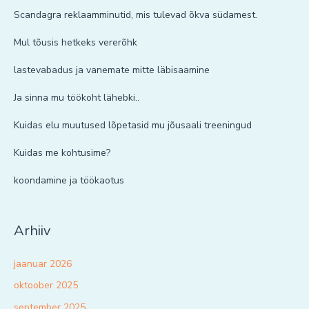
Scandagra reklaamminutid, mis tulevad õkva südamest.
Mul tõusis hetkeks vererõhk
lastevabadus ja vanemate mitte läbisaamine
Ja sinna mu töökoht lähebki..
Kuidas elu muutused lõpetasid mu jõusaali treeningud
Kuidas me kohtusime?
koondamine ja töökaotus
Arhiiv
jaanuar 2026
oktoober 2025
september 2025