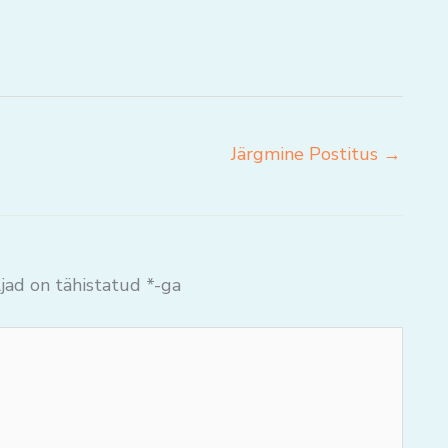
Järgmine Postitus
→
jad on tähistatud
*
-ga