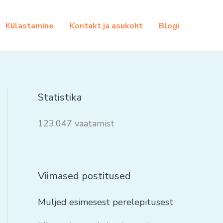
Külastamine
Kontakt ja asukoht
Blogi
Statistika
123,047 vaatamist
Viimased postitused
Muljed esimesest perelepitusest