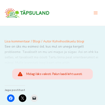
Skip
to
content
Lisa kommentaar
/
Blogi
/ Autor
Kohvihoolikuelu blogi
See on üks mu esimesi öid, kus mul on unega kergelt
probleeme. Tavaliselt on mu uni magus ja sügav. Asi on ehk ka
selles, et tavaliselt ma öösiti Tartu linna peal orienteerumist ei
mängi. Mulle joonistati isegi kaart ette,aitäh.
Midagi läks valesti. Palun laadi leht uuesti.
Jaga postitust