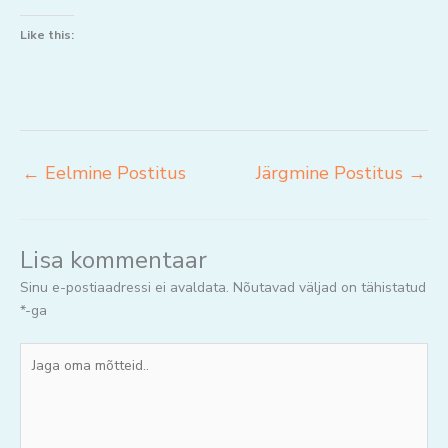
Like this:
←
Eelmine Postitus
Järgmine Postitus
→
Lisa kommentaar
Sinu e-postiaadressi ei avaldata.
Nõutavad väljad on tähistatud
*
-ga
Jaga
oma
mõtteid..