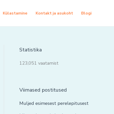
Külastamine
Kontakt ja asukoht
Blogi
Statistika
123,051 vaatamist
Viimased postitused
Muljed esimesest perelepitusest