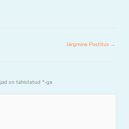
Järgmine Postitus
→
jad on tähistatud
*
-ga