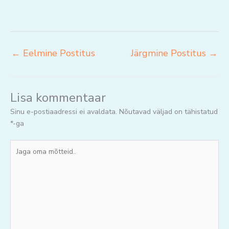
←
Eelmine Postitus
Järgmine Postitus
→
Lisa kommentaar
Sinu e-postiaadressi ei avaldata.
Nõutavad väljad on tähistatud
*
-ga
Jaga
oma
mõtteid..