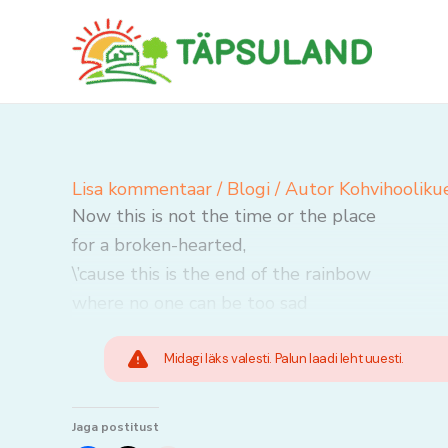
Skip
to
content
Lisa kommentaar
/
Blogi
/ Autor
Kohvihooliku
Now this is not the time or the place
for a broken-hearted,
\’cause this is the end of the rainbow
where no one can be too sad
Midagi läks valesti. Palun laadi leht uuesti.
Jaga postitust