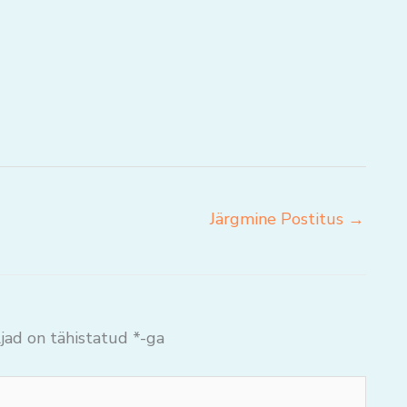
Järgmine Postitus
→
jad on tähistatud
*
-ga