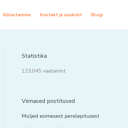
Külastamine
Kontakt ja asukoht
Blogi
Statistika
123,045 vaatamist
Viimased postitused
Muljed esimesest perelepitusest