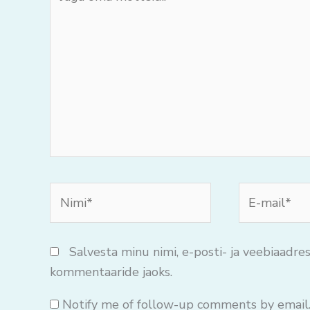
oma
mõtteid..
Nimi*
E-
mail*
Salvesta minu nimi, e-posti- ja veebiaadres
kommentaaride jaoks.
Notify me of follow-up comments by email