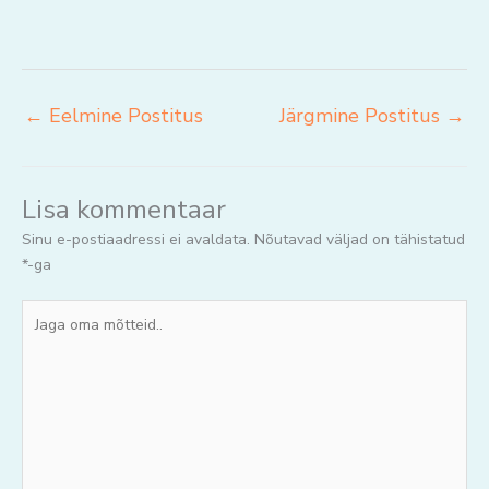
←
Eelmine Postitus
Järgmine Postitus
→
Lisa kommentaar
Sinu e-postiaadressi ei avaldata.
Nõutavad väljad on tähistatud
*
-ga
Jaga
oma
mõtteid..