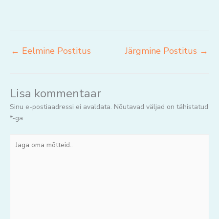
←
Eelmine Postitus
Järgmine Postitus
→
Lisa kommentaar
Sinu e-postiaadressi ei avaldata.
Nõutavad väljad on tähistatud
*
-ga
Jaga
oma
mõtteid..