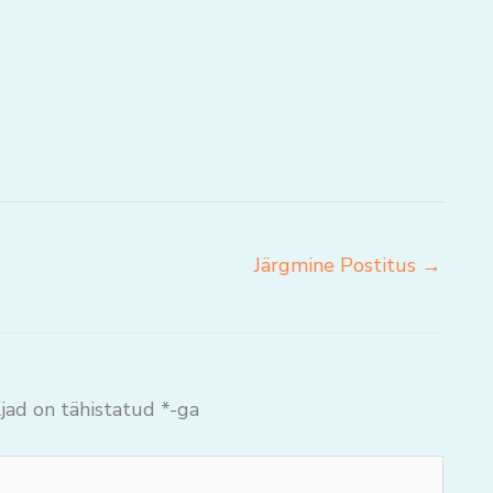
Järgmine Postitus
→
jad on tähistatud
*
-ga