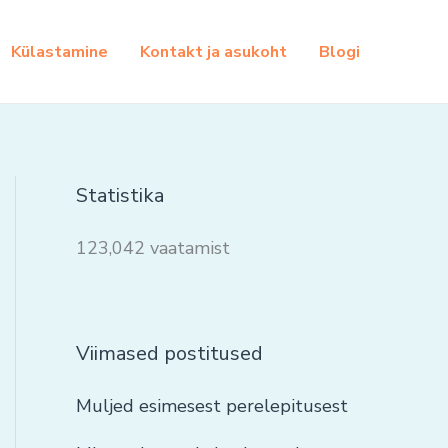
Külastamine
Kontakt ja asukoht
Blogi
Statistika
123,042 vaatamist
Viimased postitused
Muljed esimesest perelepitusest