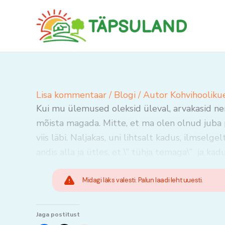
Skip
to
content
Lisa kommentaar
/
Blogi
/ Autor
Kohvihooliku
Kui mu ülemused oleksid üleval, arvakasid ne
mõista magada. Mitte, et ma olen olnud juba p
viis läbi. Naljakas, uni lihtsalt kadus, ilmselge
andis alla ja ütles, et \” tühja temaga\” ja kadu
Midagi läks valesti. Palun laadi leht uuesti.
Jaga postitust