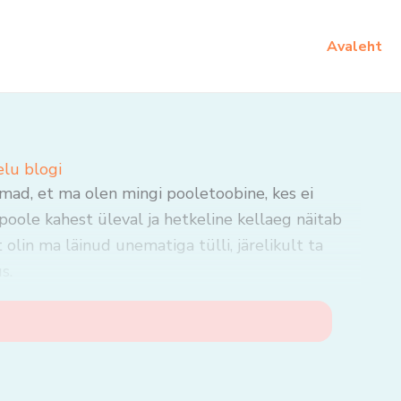
Avaleht
elu blogi
mad, et ma olen mingi pooletoobine, kes ei
oole kahest üleval ja hetkeline kellaeg näitab
lt olin ma läinud unematiga tülli, järelikult ta
s.