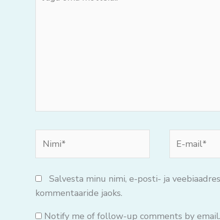
oma
mõtteid..
Nimi*
E-
mail*
Salvesta minu nimi, e-posti- ja veebiaadres
kommentaaride jaoks.
Notify me of follow-up comments by email