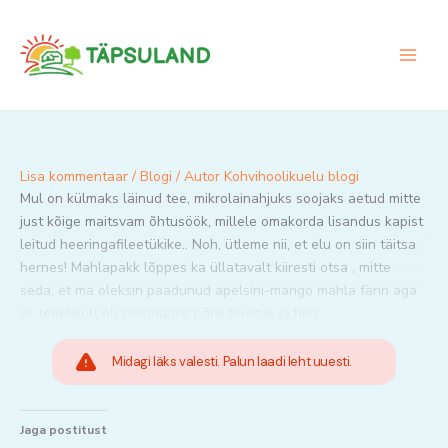
Skip
to
content
Lisa kommentaar
/
Blogi
/ Autor
Kohvihoolikuelu blogi
Mul on külmaks läinud tee, mikrolainahjuks soojaks aetud mitte
just kõige maitsvam õhtusöök, millele omakorda lisandus kapist
leitud heeringafileetükike.. Noh, ütleme nii, et elu on siin täitsa
hernes! Mahlapakk lõppes ka üllatavalt kiiresti otsa , mitte
seda, et ma oleksin paadunud apelsini-mango mahla fänn aga
ei, tegelikult oli see maitse päris huvitav ja hea.
Midagi läks valesti. Palun laadi leht uuesti.
Jaga postitust