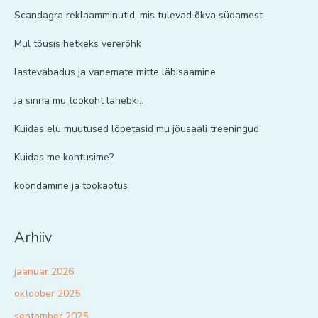
Scandagra reklaamminutid, mis tulevad õkva südamest.
Mul tõusis hetkeks vererõhk
lastevabadus ja vanemate mitte läbisaamine
Ja sinna mu töökoht lähebki..
Kuidas elu muutused lõpetasid mu jõusaali treeningud
Kuidas me kohtusime?
koondamine ja töökaotus
Arhiiv
jaanuar 2026
oktoober 2025
september 2025