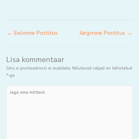
←
Eelmine Postitus
Järgmine Postitus
→
Lisa kommentaar
Sinu e-postiaadressi ei avaldata.
Nõutavad väljad on tähistatud
*
-ga
Jaga
oma
mõtteid..