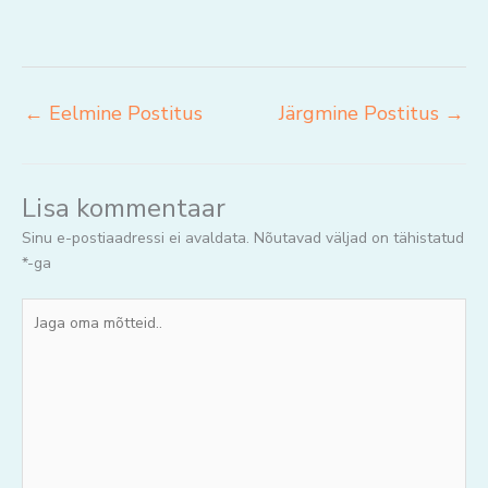
←
Eelmine Postitus
Järgmine Postitus
→
Lisa kommentaar
Sinu e-postiaadressi ei avaldata.
Nõutavad väljad on tähistatud
*
-ga
Jaga
oma
mõtteid..