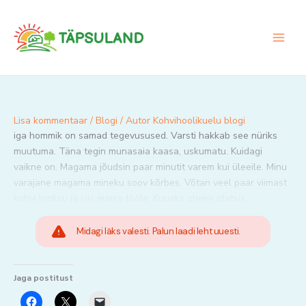
Skip
to
content
Lisa kommentaar
/
Blogi
/ Autor
Kohvihoolikuelu blogi
iga hommik on samad tegevusused. Varsti hakkab see nüriks
muutuma. Täna tegin munasaia kaasa, uskumatu. Kuidagi
vaikne on. Magama jõudsin paar minutit varem kui üleeile. Minu
varajane magama mineku soov kõrbes. Võtan veel paar viimast
kohvi lonksu ja siis marss tööle. Kuueks oleme platsis.
Midagi läks valesti. Palun laadi leht uuesti.
Jaga postitust