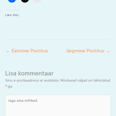
Like this:
←
Eelmine Postitus
Järgmine Postitus
→
Lisa kommentaar
Sinu e-postiaadressi ei avaldata.
Nõutavad väljad on tähistatud
*
-ga
Jaga
oma
mõtteid..