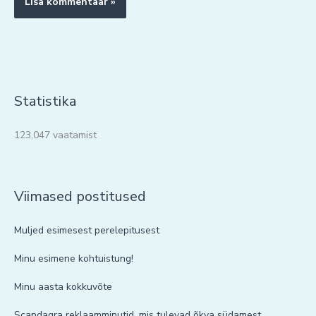
Statistika
123,047 vaatamist
Viimased postitused
Muljed esimesest perelepitusest
Minu esimene kohtuistung!
Minu aasta kokkuvõte
Scandagra reklaamminutid, mis tulevad õkva südamest.