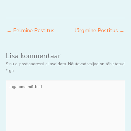
←
Eelmine Postitus
Järgmine Postitus
→
Lisa kommentaar
Sinu e-postiaadressi ei avaldata.
Nõutavad väljad on tähistatud
*
-ga
Jaga
oma
mõtteid..