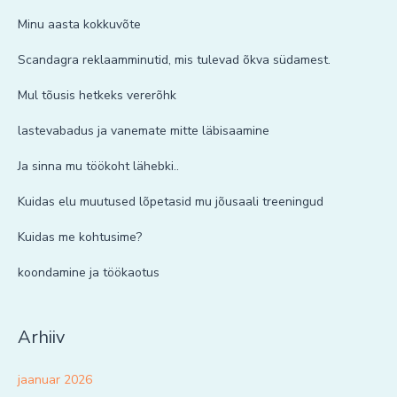
Minu aasta kokkuvõte
Scandagra reklaamminutid, mis tulevad õkva südamest.
Mul tõusis hetkeks vererõhk
lastevabadus ja vanemate mitte läbisaamine
Ja sinna mu töökoht lähebki..
Kuidas elu muutused lõpetasid mu jõusaali treeningud
Kuidas me kohtusime?
koondamine ja töökaotus
Arhiiv
jaanuar 2026