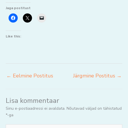
Jaga postitust
Like this:
←
Eelmine Postitus
Järgmine Postitus
→
Lisa kommentaar
Sinu e-postiaadressi ei avaldata.
Nõutavad väljad on tähistatud
*
-ga
Jaga