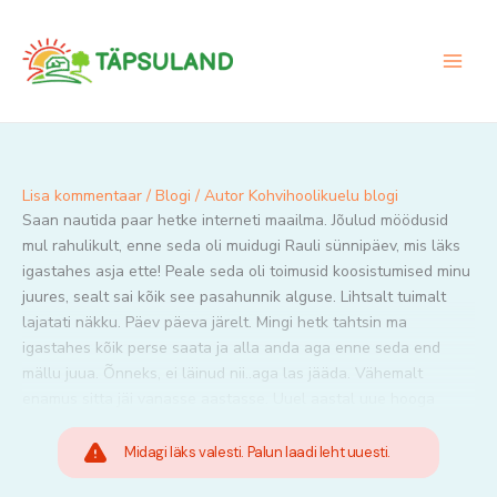
Skip
to
content
Lisa kommentaar
/
Blogi
/ Autor
Kohvihoolikuelu blogi
Saan nautida paar hetke interneti maailma. Jõulud möödusid
mul rahulikult, enne seda oli muidugi Rauli sünnipäev, mis läks
igastahes asja ette! Peale seda oli toimusid koosistumised minu
juures, sealt sai kõik see pasahunnik alguse. Lihtsalt tuimalt
lajatati näkku. Päev päeva järelt. Mingi hetk tahtsin ma
igastahes kõik perse saata ja alla anda aga enne seda end
mällu juua. Õnneks, ei läinud nii..aga las jääda. Vähemalt
enamus sitta jäi vanasse aastasse. Uuel aastal uue hooga
Midagi läks valesti. Palun laadi leht uuesti.