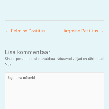
←
Eelmine Postitus
Järgmine Postitus
→
Lisa kommentaar
Sinu e-postiaadressi ei avaldata.
Nõutavad väljad on tähistatud
*
-ga
Jaga
oma
mõtteid..