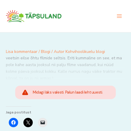
Skip
to
content
Lisa kommentaar
/
Blogi
/ Autor
Kohvihoolikuelu blogi
veetsin eilse õhtu filmide seltsis. Eriti kummaline on see, et ma
pole kahe aasta jooksul nii palju filme vaadanud, kui nüüd
kolme päeva jooksul kokku. Kalle nurrus nagu väike traktor mu
kõrval, ta on ju nii armas !
Midagi läks valesti. Palun laadi leht uuesti.
Jaga postitust