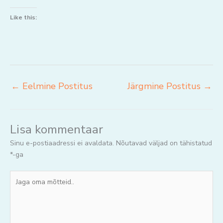
Like this:
←
Eelmine Postitus
Järgmine Postitus
→
Lisa kommentaar
Sinu e-postiaadressi ei avaldata.
Nõutavad väljad on tähistatud
*
-ga
Jaga
oma
mõtteid..