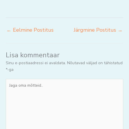
←
Eelmine Postitus
Järgmine Postitus
→
Lisa kommentaar
Sinu e-postiaadressi ei avaldata.
Nõutavad väljad on tähistatud
*
-ga
Jaga
oma
mõtteid..